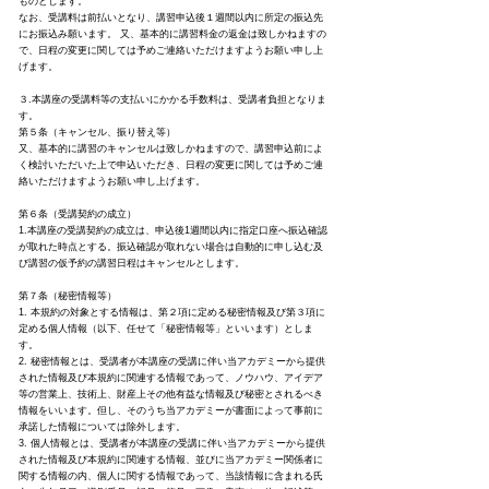
ものとします。
なお、受講料は前払いとなり、講習申込後１週間以内に所定の振込先
にお振込み願います。 又、基本的に講習料金の返金は致しかねますの
で、日程の変更に関しては予めご連絡いただけますようお願い申し上
げます。
３.本講座の受講料等の支払いにかかる手数料は、受講者負担となりま
す。
第５条（キャンセル、振り替え等）
又、基本的に講習のキャンセルは致しかねますので、講習申込前によ
く検討いただいた上で申込いただき、日程の変更に関しては予めご連
絡いただけますようお願い申し上げます。
第６条（受講契約の成立）
1.本講座の受講契約の成立は、申込後1週間以内に指定口座へ振込確認
が取れた時点とする。振込確認が取れない場合は自動的に申し込む及
び講習の仮予約の講習日程はキャンセルとします。
第７条（秘密情報等）
1. 本規約の対象とする情報は、第２項に定める秘密情報及び第３項に
定める個人情報（以下、任せて「秘密情報等」といいます）としま
す。
2. 秘密情報とは、受講者が本講座の受講に伴い当アカデミーから提供
された情報及び本規約に関連する情報であって、ノウハウ、アイデア
等の営業上、技術上、財産上その他有益な情報及び秘密とされるべき
情報をいいます。但し、そのうち当アカデミーが書面によって事前に
承諾した情報については除外します。
3. 個人情報とは、受講者が本講座の受講に伴い当アカデミーから提供
された情報及び本規約に関連する情報、並びに当アカデミー関係者に
関する情報の内、個人に関する情報であって、当該情報に含まれる氏