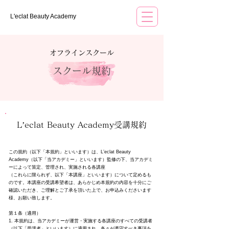
L'eclat Beauty Academy
オフラインスクール
スクール規約
L’eclat Beauty Academy受講規約
この規約（以下「本規約」といいます）は、L’eclat Beauty
Academy（以下「当アカデミー」といいます）監修の下、当アカデミ
ーによって策定、管理され、実施される各講座
（これらに限られず、以下「本講座」といいます）について定めるも
のです。本講座の受講希望者は、あらかじめ本規約の内容を十分にご
確認いただき、ご理解とご了承を頂いた上で、お申込みくださいます
様、お願い致します。
第１条（適用）
1. 本規約は、当アカデミーが運営・実施する各講座のすべての受講者
（以下「受講者」といいます）に適用され、各々が遵守すべき事項を