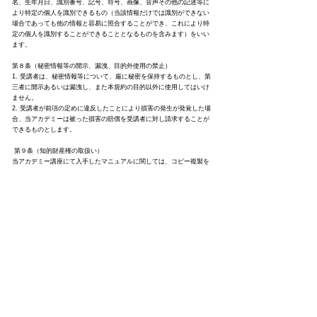
名、生年月日、識別番号、記号、符号、画像、音声その他の記述等に
より特定の個人を識別できるもの（当該情報だけでは識別ができない
場合であっても他の情報と容易に照合することができ、これにより特
定の個人を識別することができることとなるものを含みます）をいい
ます。
第８条（秘密情報等の開示、漏洩、目的外使用の禁止）
1. 受講者は、秘密情報等について、厳に秘密を保持するものとし、第
三者に開示あるいは漏洩し、また本規約の目的以外に使用してはいけ
ません。
2. 受講者が前項の定めに違反したことにより損害の発生が発覚した場
合、当アカデミーは被った損害の賠償を受講者に対し請求することが
できるものとします。
第９条（知的財産権の取扱い）
当アカデミー講座にて入手したマニュアルに関しては、コビー複製を
禁止致します。
又、当アカデミーの手技、テクニックは当アカデミー又は主宰者美容
家Caoruの知的財産であり、いかなる場合においても規定以外の表現
及び取り扱いをしてはなりません。
第１０条（禁止行為）
講習時に収録した動画に関しては、基本自宅学習の為に使用するもの
とし、SNSなどに投稿する事を禁止します。（一部短い動画を宣伝の
ために使用する事は許可致します）
マニュアル及び当アカデミーにて入手した資料に関してもSNSなどの
投稿又は複製する事を禁止します。
第１１条（協議）
地震、水害、火災その他不可抗力もしくは当アカデミーまたは受講者