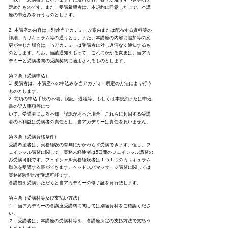
定めたものです。また、受講希望者は、本規約に同意した上で、本講
座の申込みを行うものとします。
2. 本講座の内容は、別途当アカデミーが案内または配布する資料等の
詳細、カリキュラム等の通りとし、また、本講座の内容に追加等の変
更が生じた場合は、当アカデミーは受講者に対し遅滞なく通知するも
のとします。なお、当該通知をもって、これにかかる変更は、当アカ
デミーと受講者間の受講契約に適用されるものとします。
第２条（受講申込）
1. 受講者は、本講座への申込みを当アカデミー所定の方法により行う
ものとします。
2. 前項の申込手続の不備、誤記、遅延等、もしくは本規約または申込
書の記入事項等につ
いて、受講者による不知、誤認があった場合、これらに起因する受講
者の不利益は受講者の責任とし、当アカデミーは責任を負いません。
第３条（受講資格条件）
受講希望者は、実務経験の有無にかかわらず受講できます。但し、フ
ェイシャル講習に関して、実務未経験者は5日間のフェイシャル講習の
み受講可能です。フェイシャル実務経験者は１つ１つのカリキュラム
単体を受講する事ができます。ヘッドスパマッサージ講習に関しては
実務経験問わず受講可能です。
各講習を受講いただくと当アカデミーの修了証を発行致します。
第４条（受講料等及び支払い方法）
１．当アカデミーの各講座受講料に関しては別途資料をご確認くださ
い。
２．受講者は、本講座の受講料等を、各講座所定の支払方法で支払う