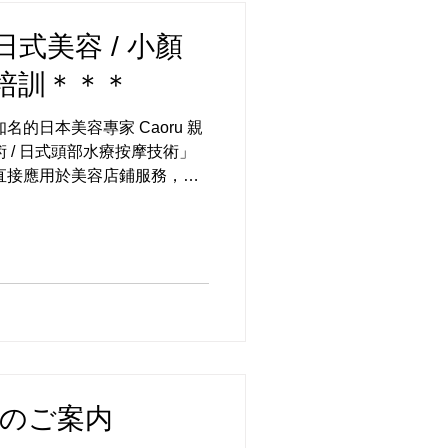
式美容 / 小顏
術培訓＊＊＊
的日本美容專家 Caoru 親
 / 日式頭部水療按摩技術」
直接應用於美容店鋪服務，讓
程結束後，學員將獲得 日本
。 【...
習のご案内