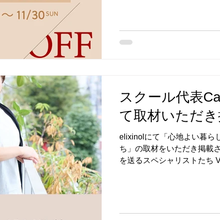
めいただけます。 クーポンコ
さい。 オンラインショップはこちら
「L‘eclatBeauty」
スクール代表Caor
て取材いただき
elixinolにて「心地よい
ち」の取材をいただき掲載さ
を送るスペシャリストたち Vol.
CBDオイル｜エリクシノール – 
と出会い、プロフェッショ
段から心地よく過ごすため
ビューいただきました。 是
です。