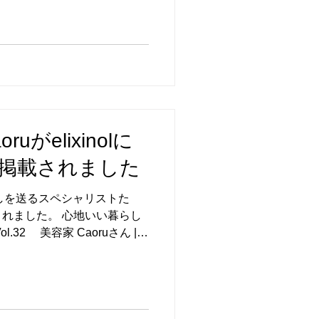
ード：BF2025をご利用くだ
 Caoru selectshop
uがelixinolに
掲載されました
暮らしを送るスペシャリストた
れました。 心地いい暮らし
32 美容家 Caoruさん |
Elixinol – 仕事柄多くの方
ナルの仕事をするうえで、普
に心がけていることをインタ
非お読みいただけると嬉しい