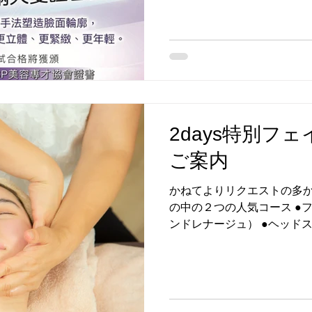
2days特別フ
ご案内
かねてよりリクエストの多
の中の２つの人気コース ●
ンドレナージュ） ●ヘッド
２days講習を開催いたします
ティフィケート授与）つき。 