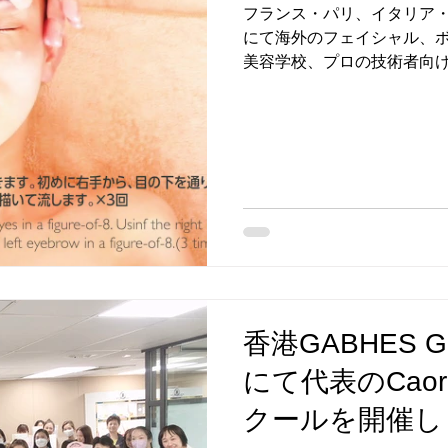
フランス・パリ、イタリア
にて海外のフェイシャル、
美容学校、プロの技術者向
み重ね、企業研修以外に個
容家Caoruのテクニック
を下記の日程で開催...
香港GABHES Glo
にて代表のCao
クールを開催し