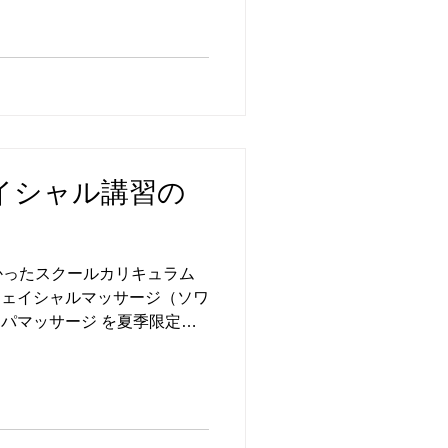
ェイシャル講習の
かったスクールカリキュラム
フェイシャルマッサージ（ソワ
スパマッサージ を夏季限定で
。 ※2days講習修了証（サ
【カリキュラム内容】...