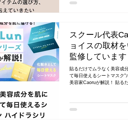
スクール代表Cao
ョイスの取材を
監修しています
貼るだけでムラなく美容成
て毎日使えるシートマスク”
美容家Caoruが解説！ 貼
に届ける！化粧水として毎日
ン ハイドラシリーズ”を美容家
非ご覧ください。