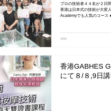
プロの技術者４４名が２日
香港は日本式の技術が大変人気です。
Academyでも人気のコース
パマッサージ の講習を受講
フェッショナル協会のディプロ
香港GABHES Glo
にて８/８,9日