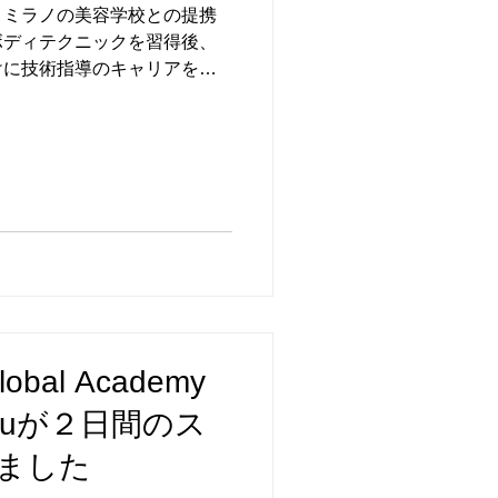
・ミラノの美容学校との提携
ボディテクニックを習得後、
けに技術指導のキャリアを積
人のセラピスト様向けに「美
が学べる少人数クラスレッスン」
bal Academy
ruが２日間のス
ました