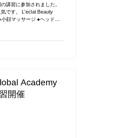
間の講習に参加されました。
 L’eclat Beauty
 ●小顔マッサージ ●ヘッドス
され、日本ビューティープロ
マを授与していま...
bal Academy
講習開催