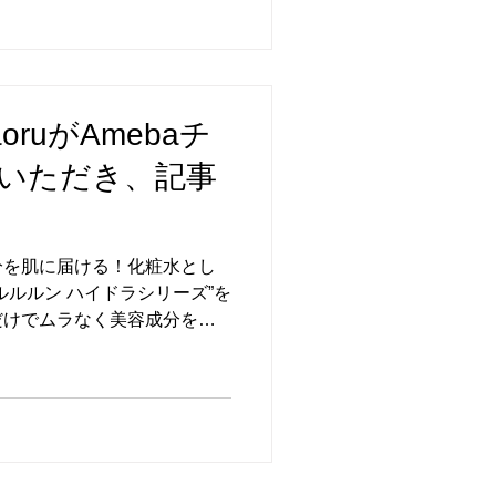
ruがAmebaチ
いただき、記事
分を肌に届ける！化粧水とし
ルルルン ハイドラシリーズ”を
るだけでムラなく美容成分を肌
使えるシートマスク”ルルル
が解説 | Amebaチョイス 是